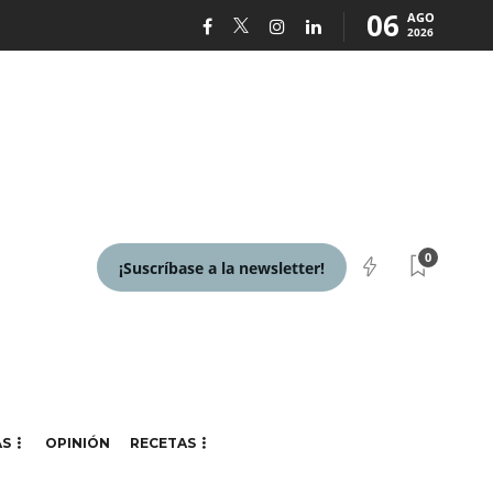
06
AGO
2026
0
¡Suscríbase a la newsletter!
AS
OPINIÓN
RECETAS