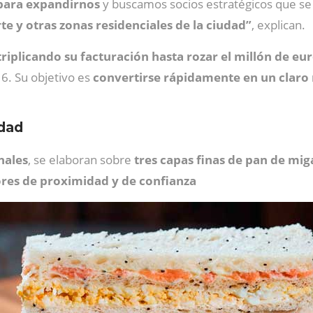
 para expandirnos
y buscamos socios estratégicos que s
te y otras zonas residenciales de la ciudad”
, explican.
triplicando su facturación
hasta rozar el millón de eu
 6. Su objetivo es
convertirse rápidamente en un claro
idad
nales
, se elaboran sobre
tres capas finas de pan de mi
ores de proximidad y de confianza