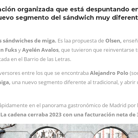
ación organizada que está despuntando e
nuevo segmento del sándwich muy diferente
os sándwiches de miga.
Es laa propuesta de
Olsen,
enseñ
an Fuks
y
Ayelén Avalos
, que tuvieron que reinventarse 
cada en el Barrio de las Letras.
inversores entre los que se encontraba
Alejandro Polo
(so
iga,
una nuevo segmento diferente al tradicional, y abrir
ápidamente en el panorama gastronómico de Madrid por 
.
La cadena cerraba 2023 con una facturación neta de 