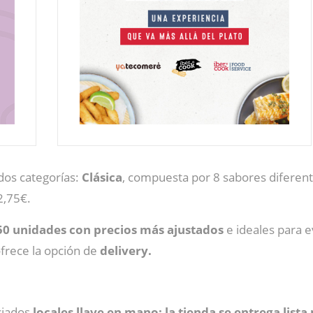
dos categorías:
Clásica
, compuesta por 8 sabores diferente
2,75€.
 50 unidades con precios más ajustados
e ideales para e
frece la opción de
delivery.
iciados
locales llave en mano: la tienda se entrega list