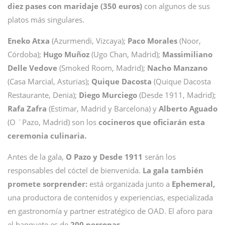
diez pases con maridaje (350 euros)
con algunos de sus
platos más singulares.
Eneko Atxa
(Azurmendi, Vizcaya);
Paco Morales
(Noor,
Córdoba);
Hugo Muñoz
(Ugo Chan, Madrid);
Massimiliano
Delle Vedove
(Smoked Room, Madrid);
Nacho Manzano
(Casa Marcial, Asturias);
Quique Dacosta
(Quique Dacosta
Restaurante, Denia);
Diego Murciego
(Desde 1911, Madrid);
Rafa Zafra
(Estimar, Madrid y Barcelona) y
Alberto Aguado
(O ´Pazo, Madrid) son los
cocineros que oficiarán esta
ceremonia culinaria.
Antes de la gala,
O Pazo y Desde 1911
serán los
responsables del cóctel de bienvenida.
La gala también
promete sorprender:
está organizada junto a
Ephemeral,
una productora de contenidos y experiencias, especializada
en gastronomía y partner estratégico de OAD. El aforo para
el banquete es de
200 personas
.