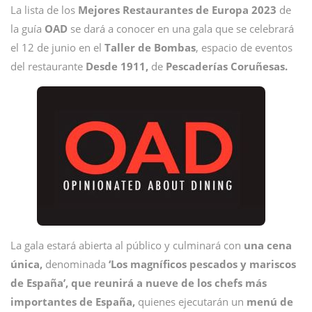
La lista de los
Mejores Restaurantes de Europa 2023
de
la guía
OAD
se dará a conocer en una gala que se celebrará
el 12 de junio en el
Taller de Bombas
, espacio de eventos
del restaurante
Desde 1911,
de
Pescaderías Coruñesas.
La gala estará abierta al público y culminará con
una cena
única,
denominada
‘
Los magníficos pescados y mariscos
de España’,
que reunirá a nueve de los chefs más
importantes de España,
quienes ejecutarán un
menú de