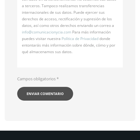
a terceros. Tampoco realizamos transferencias
internacionales de sus datos. Puede ejercer sus
derechos de acceso, rectificación y supresión de los
datos, así como otros derechos enviando un correo a
info@
comunicacionycia.com
Para más información
puedes visitar nuestra
Política de Privacidad
donde
entontarás más información sobre dónde, cómo y por
qué almacenamos sus datos.
Campos obligatorios
*