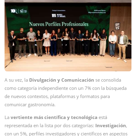
A su vez, la
Divulgación y Comunicación
se consolida
como categoría independiente con un 7% con la búsqueda
de nuevos contextos, plataformas y formatos para
comunicar gastronomía.
La
vertiente más científica y tecnológica
está
representada en la lista por dos categorías:
Investigación
,
con un 5%, perfiles investigadores y científicos en aspectos