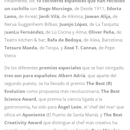
Finalmente, los
10 cocineros españoles que han recibido
un cuchillo
son
Diego Murciego
, de Desde 1911;
Edorta
Lamo,
de Arrea!;
Jordi Vilà,
de Alkimia;
Josean Alija,
de
Nerua Guggenheim Bilbao;
Juanjo López
, de La Tasquita;
J
uanLu Fernández,
de Lú Cocina y Alma;
Oliver Peña,
de
Teatro kitchen & bar;
Rafa de Bedoya,
de Aleia, Barcelona;
Tetsuro Maeda
, de Txispa, y
Xosé T. Cannas
, de Pepe
Vieira
De los diferentes
premios especiales
que se han otorgado,
tres son para españoles:
Albert Adrià
, que aparte del
segundo puesto, se ha llevado el premio
The Best (R)
Evolution
como propuesta más revolucionaria;
The Best
Science Award
, que premia la ciencia ligada a la
gastronomía
,
ha sido para
Ángel León
, el ‘chef del mar’ que
oficia en
Aponiente
(El Puerto de Santa María). y
The Best
Creativity Award
que distingue al chef mas creativo ha