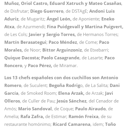
Muñoz, Oriol Castro, Eduard Xatruch y Mateo Casañas
,
de Disfrutar;
Diego Guerrero
, de DSTAgE;
Andoni Luis
Aduriz
, de Mugaritz;
Ángel León,
de Aponiente;
Eneko
Atxa
, de Azurmendi;
Fina Puidgevall y Martina Puigvert,
de Les Cols;
Javier y Sergio Torres,
de Hermanos Torres;
Martín Berasategui
;
Paco Méndez
, de Come;
Paco
Morales,
de Noor;
Bittor Arguinzoniz
, de Etxebarri;
Quique Dacosta; Paolo Casagrande
, de Lasarte;
Paco
Roncero
, y
Paco Pérez,
de Miramar.
Los 13 chefs españoles con dos cuchillos son
Antonio
Romero
, de Suculent;
Begoña Rodrig
o, de La Salita;
Dani
García
, de Smoked Room;
Elena Arzak,
de Arzak;
Javi
Olleros
, de Culler de Pau;
Jesús Sánchez
, del Cenador de
Amós;
Mario Sandoval
, de Coque;
Paulo Airaudo
, de
Amelia;
Rafa Zafra,
de Estimar;
Ramón Freixa
, de su
restaurante homónimo;
Ricard Camarena
, idem;
Toño