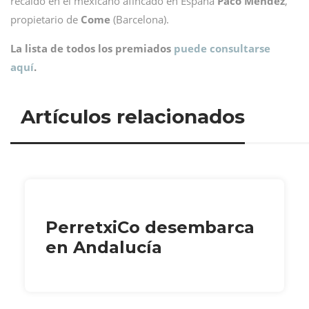
recaído en el mexicano afincado en España
Paco Méndez
,
propietario de
Come
(Barcelona).
La lista de todos los premiados
puede consultarse
aquí
.
Artículos relacionados
PerretxiCo desembarca
en Andalucía