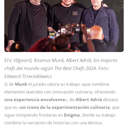
Eric Vilgaard, Rasmus Munk, Albert Adrià, los mejores
chefs del mundo según The Best Chefs 2024
.
Foto:
Edward
Trzeciakiewicz
Si de
Munk
el jurado valora su trabajo «que combina
elementos teatrales con innovación culinaria, ofreciendo
una experiencia envolvente
«, de
Albert Adrià
destaca
que es «
un icono de la experimentación culinaria
, que
sigue rompiendo fronteras en
Enigma
, donde su trabajo
combina la narración de historias con una técnica