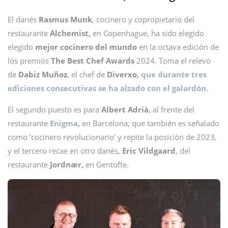
El danés
Rasmus Munk
, cocinero y copropietario del
restaurante
Alchemist,
en Copenhague, ha sido elegido
elegido
mejor cocinero del mundo
en la octava edición de
los premios
The Best Chef Awards
2024. Toma el relevo
de
Dabiz Muñoz
, el chef de
Diverxo,
que durante tres
ediciones consecutivas se ha alzado con el galardón.
El segundo puesto es para
Albert Adrià
, al frente del
restaurante
Enigma
,
en Barcelona, que también es señalado
como ‘cocinero revolucionario’ y repite la posición de 2023,
y el tercero recae en otro danés,
Eric Vildgaard
, del
restaurante
Jordnær,
en Gentofte.