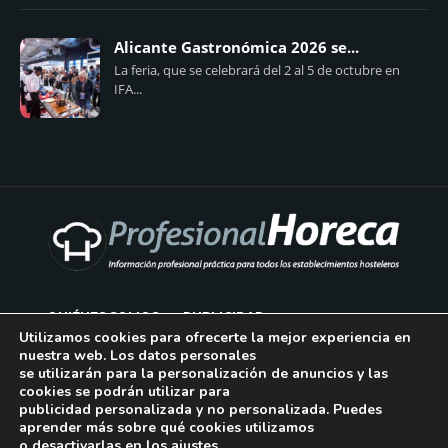
Alicante Gastronómica 2026 se...
La feria, que se celebrará del 2 al 5 de octubre en
IFA...
QUIÉNES SOMOS
PUBLICIDAD
Utilizamos cookies para ofrecerte la mejor experiencia en
nuestra web. Los datos personales
AVISO LEGAL
se utilizarán para la personalización de anuncios y las
cookies se podrán utilizar para
POLÍTICA DE COOKIES
publicidad personalizada y no personalizada. Puedes
aprender más sobre qué cookies utilizamos
POLÍTICA DE PRIVACIDAD
o desactivarlas en los
ajustes
.