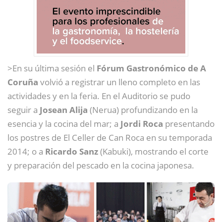
>En su última sesión el
Fórum Gastronómico de A
Coruña
volvió a registrar un lleno completo en las
actividades y en la feria. En el Auditorio se pudo
seguir a
Josean Alija
(Nerua) profundizando en la
esencia y la cocina del mar; a
Jordi Roca
presentando
los postres de El Celler de Can Roca en su temporada
2014; o a
Ricardo Sanz
(Kabuki), mostrando el corte
y preparación del pescado en la cocina japonesa.