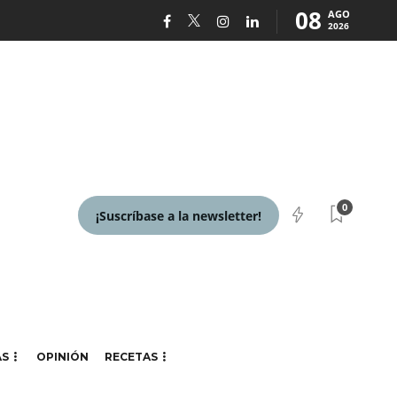
08
AGO
2026
0
¡Suscríbase a la newsletter!
AS
OPINIÓN
RECETAS