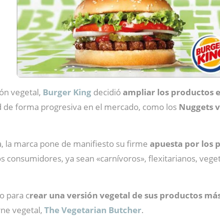
ión vegetal,
Burger King
decidió
ampliar los productos e
d de forma progresiva en el mercado, como los
Nuggets v
a, la marca pone de manifiesto su firme
apuesta por los 
s consumidores, ya sean «carnívoros», flexitarianos, veg
o para c
rear una versión vegetal de sus productos m
rne vegetal,
The Vegetarian Butcher
.