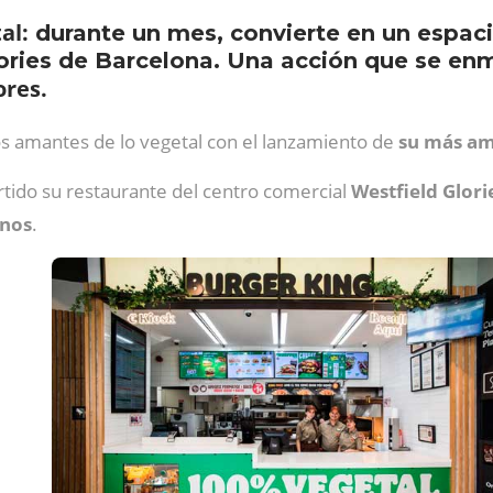
al:
durante un mes, convierte en un espaci
ories de Barcelona. Una acción que se enm
ores.
os amantes de lo vegetal con el lanzamiento de
su más amp
tido su restaurante del centro comercial
Westfield Glori
anos
.