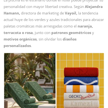
La piscina es el escenario donde el hotel puede proyectar su
personalidad con mayor libertad creativa. Según
Alejandra
Hamann,
directora de marketing de
Vayoil,
la tendencia
actual huye de los verdes y azules tradicionales para abrazar
paletas cromáticas más arriesgadas como el
naranja,
terracota o rosa
, junto con
patrones geométricos
y
motivos orgánicos
, sin olvidar los
diseños
personalizados
.