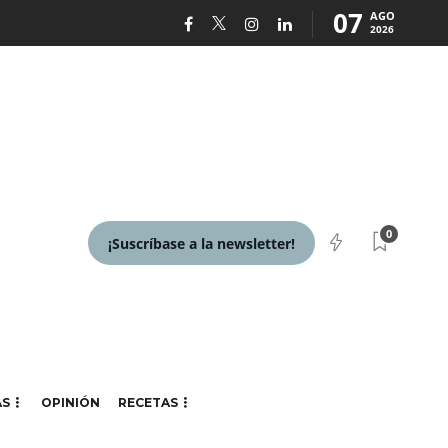
07
AGO
2026
0
¡Suscríbase a la newsletter!
AS
OPINIÓN
RECETAS