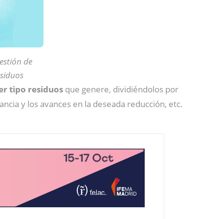
estión de
esiduos
er tipo residuos
que genere, dividiéndolos por
ancia y los avances en la deseada reducción, etc.