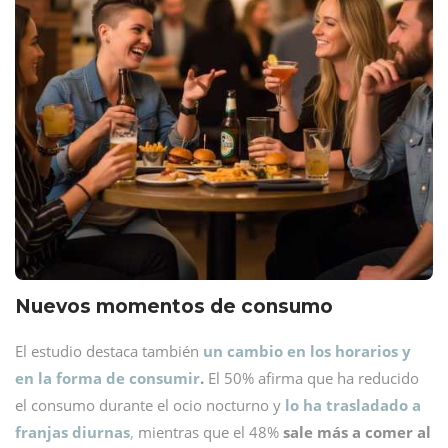
Nuevos momentos de consumo
El estudio destaca también
un cambio en los horarios y
en la forma de consumir
.
El 50% afirma que ha reducido
el consumo durante el ocio nocturno y
lo ha trasladado a
franjas diurnas
,
mientras que el 48%
sale más a comer al