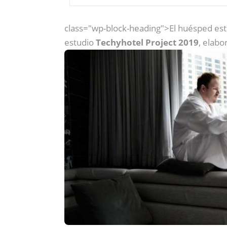
class="wp-block-heading">El huésped est
estudio
Techyhotel Project 2019
, elabo