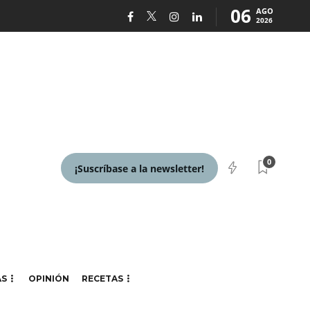
06
AGO
2026
0
¡Suscríbase a la newsletter!
AS
OPINIÓN
RECETAS