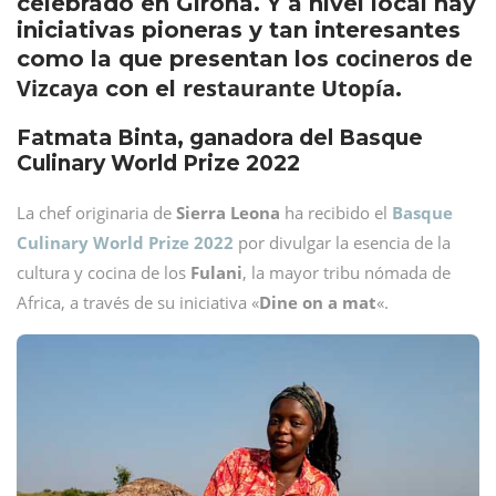
celebrado en Girona. Y a nivel local hay
iniciativas pioneras y tan interesantes
cocineros de
como la que presentan los
Vizcaya
restaurante Utopía
con el
.
Fatmata Binta, ganadora del Basque
Culinary World Prize 2022
La chef originaria de
Sierra Leona
ha recibido el
Basque
Culinary World Prize 2022
por divulgar la esencia de la
cultura y cocina de los
Fulani
, la mayor tribu nómada de
Africa, a través de su iniciativa «
Dine on a mat
«.