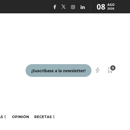
08
AGO
2026
0
¡Suscríbase a la newsletter!
AS
OPINIÓN
RECETAS