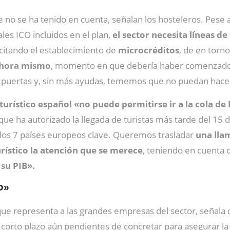
e no se ha tenido en cuenta, señalan los hosteleros. Pese
vales ICO incluidos en el plan,
el sector necesita líneas d
licitando el establecimiento de
microcréditos
, de en torn
 ahora mismo
, momento en que debería haber comenzado 
s puertas y, sin más ayudas, tememos que no puedan hacer
 turístico español «no puede permitirse ir a la cola de
ue ha autorizado la llegada de turistas más tarde del 15 
e los 7 países europeos clave. Queremos trasladar
una lla
rístico la atención que se merece
, teniendo en cuenta
 su PIB».
o»
que representa a las grandes empresas del sector, señala 
 corto plazo aún pendientes de concretar para asegurar la