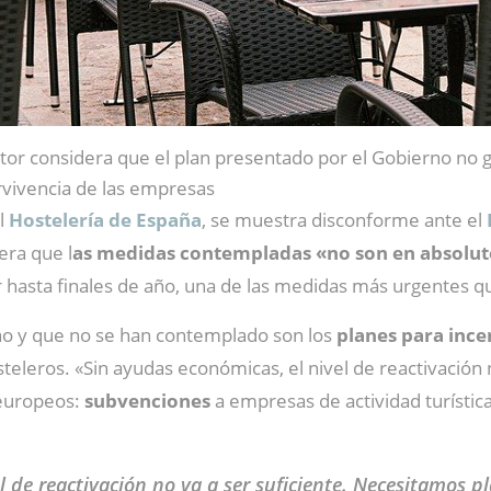
ctor considera que el plan presentado por el Gobierno no g
vivencia de las empresas
al
Hostelería de España
, se muestra disconforme ante el
era que l
as medidas contempladas «no son en absoluto
hasta finales de año, una de las medidas más urgentes qu
rno y que no se han contemplado son los
planes para incen
osteleros. «Sin ayudas económicas, el nivel de reactivación
europeos:
subvenciones
a empresas de actividad turístic
l de reactivación no va a ser suficiente. Necesitamos 