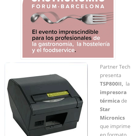
Partner Tech
presenta
TSP800II,
la
impresora
térmica
de
Star
Micronics
que imprime
en formato