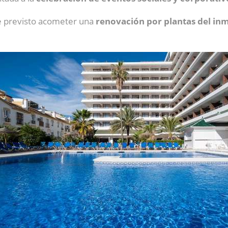
e previsto acometer una
renovación por plantas del in