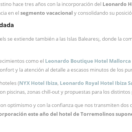
tino hace tres años con la incorporación del
Leonardo Ho
cia en el
segmento vacacional
y consolidando su posició
idada
els se extiende también a las Islas Baleares¡, donde la c
blecimientos como el
Leonardo Boutique Hotel Mallorca
confort y la atención al detalle a escasos minutos de los pu
hoteles (
NYX Hotel Ibiza
,
Leonardo Royal Hotel Ibiza S
piscinas, zonas chill-out y propuestas para los distintos p
 optimismo y con la confianza que nos transmiten dos des
orporación este año del hotel de Torremolinos supo