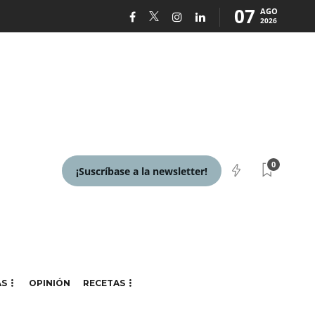
07
AGO
2026
0
¡Suscríbase a la newsletter!
AS
OPINIÓN
RECETAS