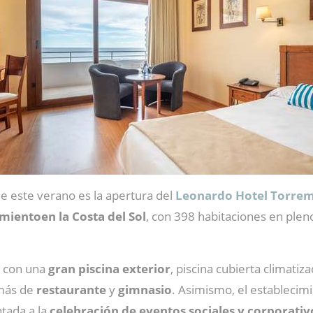
de este verano es la apertura del
Leonardo Hotel Torremo
mientoen la Costa del Sol
, con 398 habitaciones en pleno
a con una
gran piscina exterior
, piscina cubierta climatiz
más de
restaurante
y
gimnasio
. Asimismo, el establecimi
ntada a la
celebración de eventos sociales y corporativ