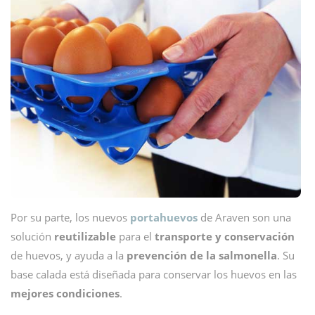
Por su parte, los nuevos
portahuevos
de Araven son una
solución
reutilizable
para el
transporte y conservación
de huevos, y ayuda a la
prevención de la salmonella
. Su
base calada está diseñada para conservar los huevos en las
mejores condiciones
.