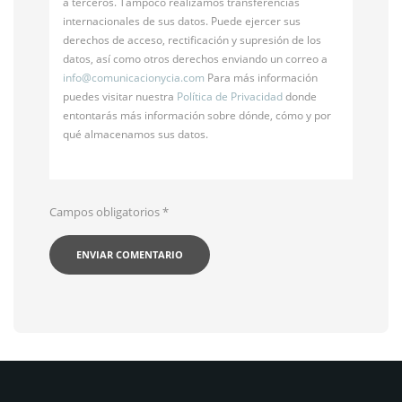
a terceros. Tampoco realizamos transferencias
internacionales de sus datos. Puede ejercer sus
derechos de acceso, rectificación y supresión de los
datos, así como otros derechos enviando un correo a
info@
comunicacionycia.com
Para más información
puedes visitar nuestra
Política de Privacidad
donde
entontarás más información sobre dónde, cómo y por
qué almacenamos sus datos.
Campos obligatorios
*