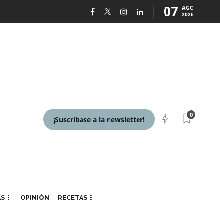
07
AGO
2026
0
¡Suscríbase a la newsletter!
AS
OPINIÓN
RECETAS