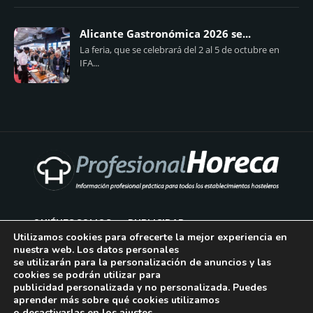
Alicante Gastronómica 2026 se...
La feria, que se celebrará del 2 al 5 de octubre en
IFA...
QUIÉNES SOMOS
PUBLICIDAD
Utilizamos cookies para ofrecerte la mejor experiencia en
nuestra web. Los datos personales
AVISO LEGAL
se utilizarán para la personalización de anuncios y las
cookies se podrán utilizar para
POLÍTICA DE COOKIES
publicidad personalizada y no personalizada. Puedes
aprender más sobre qué cookies utilizamos
POLÍTICA DE PRIVACIDAD
o desactivarlas en los
ajustes
.