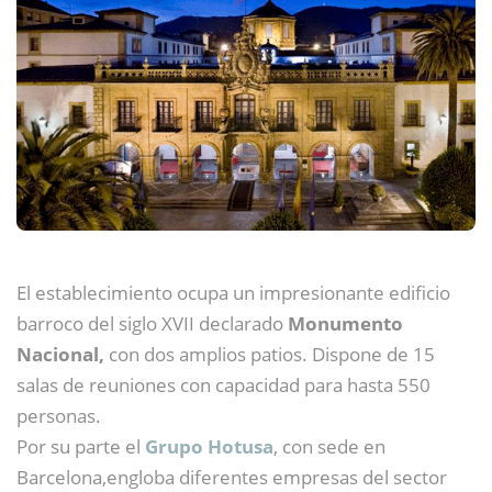
El establecimiento ocupa un impresionante edificio
barroco del siglo XVII declarado
Monumento
Nacional,
con dos amplios patios. Dispone de 15
salas de reuniones con capacidad para hasta 550
personas.
Por su parte el
Grupo Hotusa
, con sede en
Barcelona,engloba diferentes empresas del sector