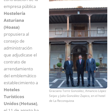
empresa pública
Hostelería
Asturiana
(Hoasa)
propusiera al
consejo de
administración
que adjudicase el
contrato de
arrendamiento
del emblemático
establecimiento a
Hoteles
Graciano Torre González, Amancio López
Turísticos
Seijas y Julio González Zapico, en el hotel
de La Reconquista
Unidos (Hotusa)
,
el 11 de agosto ha