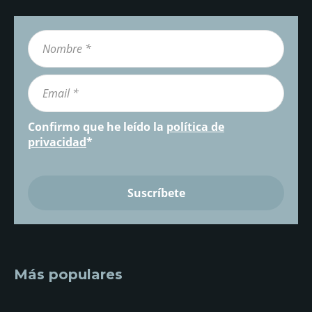
Confirmo que he leído la
política de
privacidad
*
Más populares