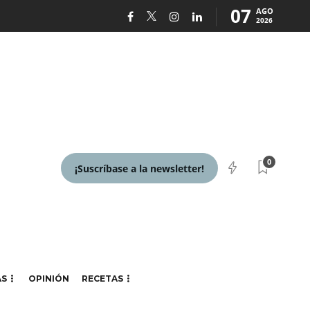
07
AGO
2026
0
¡Suscríbase a la newsletter!
AS
OPINIÓN
RECETAS