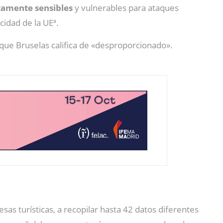
tamente sensibles
y vulnerables para ataques
cidad de la UEª.
que Bruselas califica de «desproporcionado».
sas turísticas, a recopilar hasta 42 datos diferentes