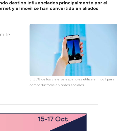
endo destino influenciados principalmente por el
rnet y el móvil se han convertido en aliados
rmite
El 35% de los viajeros españoles utiliza el móvil para
compartir fotos en redes sociales