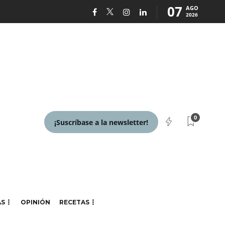
07
AGO
2026
0
¡Suscríbase a la newsletter!
AS
OPINIÓN
RECETAS