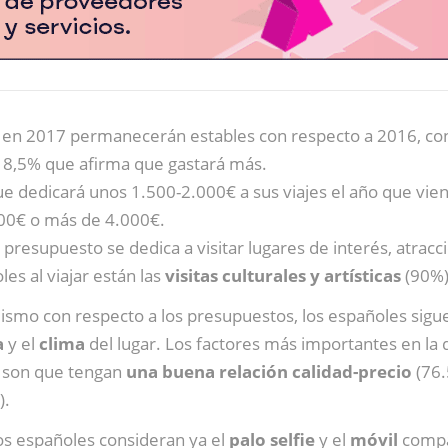
 en 2017 permanecerán estables con respecto a 2016, co
18,5% que afirma que gastará más.
ue dedicará unos 1.500-2.000€ a sus viajes el año que vie
500€ o más de 4.000€.
 presupuesto se dedica a visitar lugares de interés, atra
es al viajar están las
visitas culturales y artísticas
(90%)
ismo con respecto a los presupuestos, los españoles sigu
a
y el
clima
del lugar. Los factores más importantes en la d
o son que tengan
una buena relación calidad-precio
(76.
).
ros españoles consideran ya el
palo selfie
y el
móvil
compañ