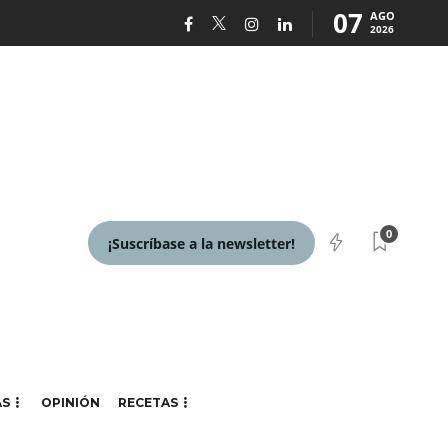
07
AGO
2026
0
¡Suscríbase a la newsletter!
AS
OPINIÓN
RECETAS