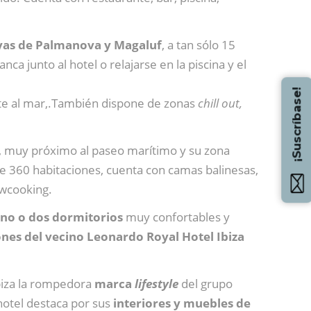
ayas de Palmanova y Magaluf
, a tan sólo 15
a junto al hotel o relajarse en la piscina y el
¡Suscríbase!
te al mar,.También dispone de zonas
chill out,
a, muy próximo al paseo marítimo y su zona
 de 360 habitaciones, cuenta con camas balinesas,
owcooking.
no o dos dormitorios
muy confortables y
iones del vecino Leonardo Royal Hotel Ibiza
Ibiza la rompedora
marca
lifestyle
del grupo
 hotel destaca por sus
interiores y muebles de