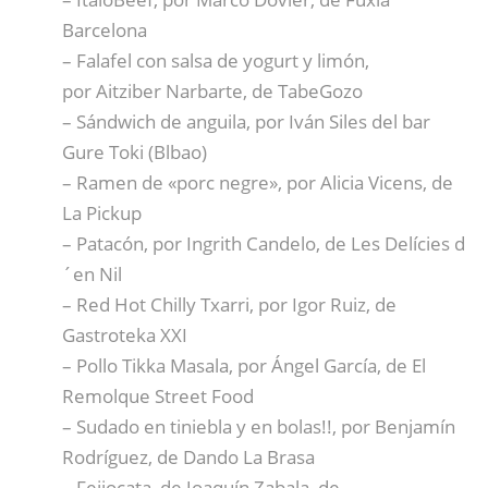
Barcelona
– Falafel con salsa de yogurt y limón,
por Aitziber Narbarte, de TabeGozo
– Sándwich de anguila, por Iván Siles del bar
Gure Toki (Blbao)
– Ramen de «porc negre», por Alicia Vicens, de
La Pickup
– Patacón, por Ingrith Candelo, de Les Delícies d
´en Nil
– Red Hot Chilly Txarri, por Igor Ruiz, de
Gastroteka XXI
– Pollo Tikka Masala, por Ángel García, de El
Remolque Street Food
– Sudado en tiniebla y en bolas!!, por Benjamín
Rodríguez, de Dando La Brasa
– Feijocata, de Joaquín Zabala, de