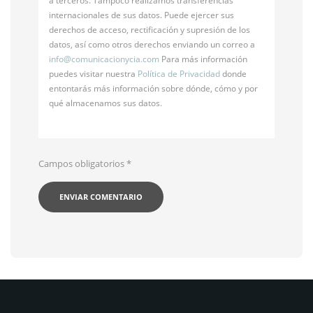
a terceros. Tampoco realizamos transferencias
internacionales de sus datos. Puede ejercer sus
derechos de acceso, rectificación y supresión de los
datos, así como otros derechos enviando un correo a
info@
comunicacionycia.com
Para más información
puedes visitar nuestra
Política de Privacidad
donde
entontarás más información sobre dónde, cómo y por
qué almacenamos sus datos.
Campos obligatorios
*