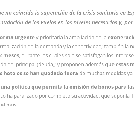
 no coincida la superación de la crisis sanitaria en Es
anudación de los vuelos en los niveles necesarios y, po
forma urgente
y prioritaria la ampliación de la
exoneració
ormalización de la demanda y la conectividad; también la n
12 meses
, durante los cuales solo se satisfagan los inter
ución del principal (deuda); y proponen además
que estas m
os hoteles se han quedado fuera
de muchas medidas ya 
una política que permita la emisión de bonos para la
ico ha paralizado por completo su actividad, que suponía, 
el país.