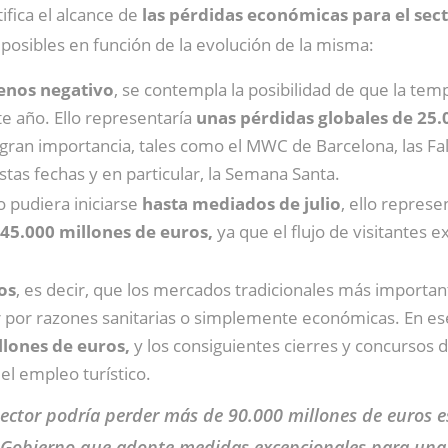
ifica el alcance de
las pérdidas económicas para el sect
 posibles en función de la evolución de la misma:
enos negativo
, se contempla la posibilidad de que la tem
e año. Ello representaría
unas pérdidas globales de 25.
an importancia, tales como el MWC de Barcelona, las Fallas 
tas fechas y en particular, la Semana Santa.
o pudiera iniciarse
hasta mediados de julio
, ello represe
 45.000 millones de euros,
ya que el flujo de visitantes 
os
, es decir, que los mercados tradicionales más important
ar por razones sanitarias o simplemente económicas. En ese
llones de euros,
y los consiguientes cierres y concursos
el empleo turístico.
 sector podría perder más de 90.000 millones de euros e
al Gobierno que adopte medidas excepcionales para una 