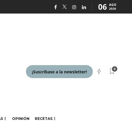
06
AGO
2026
0
¡Suscríbase a la newsletter!
AS
OPINIÓN
RECETAS