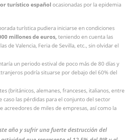
or turístico español
ocasionadas por la epidemia
porada turística pudiera iniciarse en condiciones
000 millones de euros,
teniendo en cuenta las
de Valencia, Feria de Sevilla, etc., sin olvidar el
ntaría un periodo estival de poco más de 80 días y
extranjeros podría situarse por debajo del 60% del
es (británicos, alemanes, franceses, italianos, entre
 caso las pérdidas para el conjunto del sector
 de acreedores de miles de empresas, así como la
ste año y sufrir una fuerte destrucción del
actividad que representa el 12,5% del PIB y el