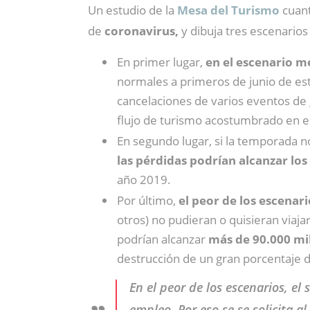
Un estudio de la
Mesa del Turismo
cuant
de
coronavirus,
y dibuja tres escenarios
En primer lugar,
en el escenario m
normales a primeros de junio de est
cancelaciones de varios eventos de gr
flujo de turismo acostumbrado en es
En segundo lugar, si la temporada n
las pérdidas podrían alcanzar los
año 2019.
Por último,
el peor de los escenari
otros) no pudieran o quisieran viaj
podrían alcanzar
más de 90.000 mi
destrucción de un gran porcentaje d
En el peor de los escenarios, el
empleo. Por eso se se solicita 