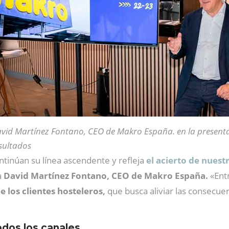
vid Martínez Fontano, CEO de Makro España. en la present
sultados
ntinúan su línea ascendente y refleja
el acierto de nuest
a
David Martínez Fontano, CEO de Makro España.
«Entr
 los clientes hosteleros,
que busca aliviar las consecuen
odos los canales