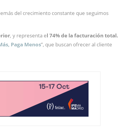
demás del crecimiento constante que seguimos
erior
,
y representa e
l 74% de la facturación total.
ás, Paga Menos
”, que buscan ofrecer al cliente