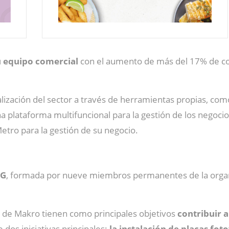
u equipo comercial
con el aumento de más del 17% de co
alización del sector a través de herramientas propias, como
a plataforma multifuncional para la gestión de los negoci
etro para la gestión de su negocio.
SG
, formada por nueve miembros permanentes de la orga
d de Makro tienen como principales objetivos
contribuir 
e dos iniciativas principales:
la instalación de placas fot