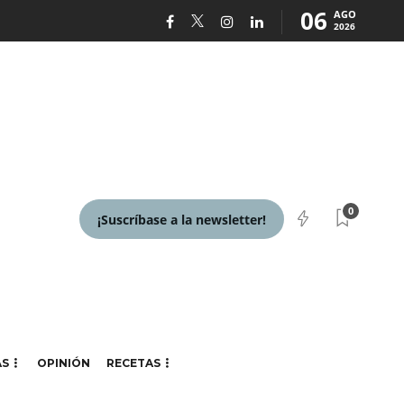
06
AGO
2026
0
¡Suscríbase a la newsletter!
AS
OPINIÓN
RECETAS