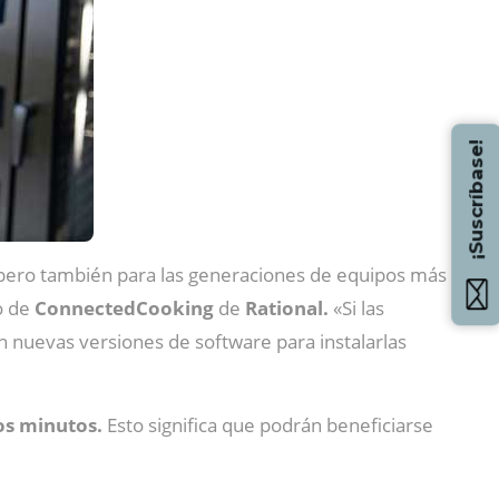
¡Suscríbase!
 pero también para las generaciones de equipos más
o de
ConnectedCooking
de
Rational.
«Si las
n nuevas versiones de software para instalarlas
os minutos.
Esto significa que podrán beneficiarse