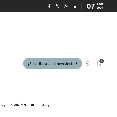
07
AGO
2026
0
¡Suscríbase a la newsletter!
AS
OPINIÓN
RECETAS