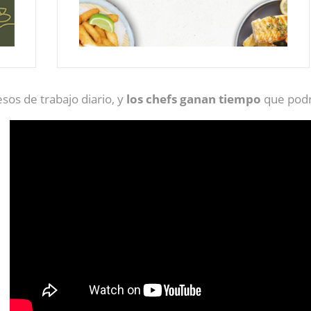
esos de trabajo diario, y
los chefs ganan tiempo
que podr