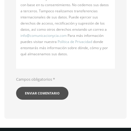
con base en tu consentimiento. No cedemos sus datos
a terceros. Tampoco realizamos transferencias
internacionales de sus datos. Puede ejercer sus
derechos de acceso, rectificación y supresión de los
datos, así como otros derechos enviando un correo a
info@
comunicacionycia.com
Para más información
puedes visitar nuestra
Política de Privacidad
donde
entontarás más información sobre dónde, cómo y por
qué almacenamos sus datos.
Campos obligatorios
*