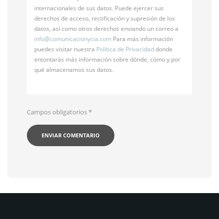
internacionales de sus datos. Puede ejercer sus
derechos de acceso, rectificación y supresión de los
datos, así como otros derechos enviando un correo a
info@
comunicacionycia.com
Para más información
puedes visitar nuestra
Política de Privacidad
donde
entontarás más información sobre dónde, cómo y por
qué almacenamos sus datos.
Campos obligatorios
*