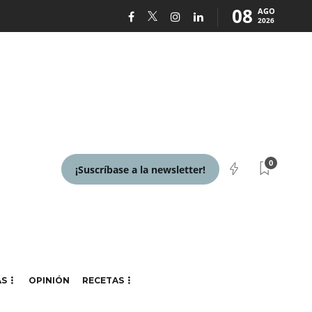
08
AGO
2026
0
¡Suscríbase a la newsletter!
AS
OPINIÓN
RECETAS