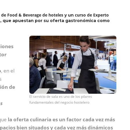
n de Food & Beverage
de hoteles
curso de Experto
y un
s, que apuestan por su oferta gastronómica como
iones
tor
o
, en el
s
ión de
El servicio de sala es uno de los pilares
os
fundamentales del negocio hostelero
rque
la oferta culinaria es un factor cada vez más
spacios bien situados y cada vez más dinámicos