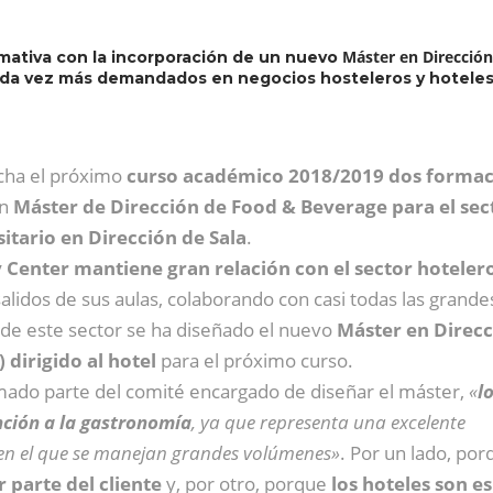
Máster en Direcció
mativa con la incorporación de un nuevo
ada vez más demandados en negocios hosteleros y hotele
ha el próximo
curso académico 2018/2019 dos formac
un
Máster de Dirección de Food & Beverage para el sec
itario en Dirección de Sala
.
 Center mantiene gran relación con el sector hoteler
alidos de sus aulas, colaborando con casi todas las grande
 de este sector se ha diseñado el nuevo
Máster en Direcc
dirigido al hotel
para el próximo curso.
mado parte del comité encargado de diseñar el máster,
«
l
nción a la gastronomía
, ya que representa una excelente
 en el que se manejan grandes volúmenes»
. Por un lado, po
 parte del cliente
y, por otro, porque
los hoteles son e