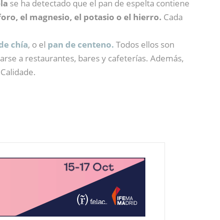
la
se ha detectado que el pan de espelta contiene
foro, el magnesio, el potasio o el hierro.
Cada
de chía
, o el
pan de centeno.
Todos ellos son
iarse a restaurantes, bares y cafeterías. Además,
 Calidade.