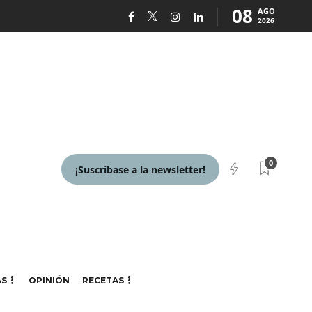
08
AGO
2026
0
¡Suscríbase a la newsletter!
AS
OPINIÓN
RECETAS