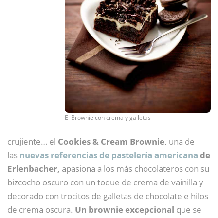
El Brownie con crema y galletas
crujiente… el
Cookies & Cream Brownie,
una de
las
nuevas referencias de pastelería americana
de
Erlenbacher,
apasiona a los más chocolateros con su
bizcocho oscuro con un toque de crema de vainilla y
decorado con trocitos de galletas de chocolate e hilos
de crema oscura.
Un brownie excepcional
que se