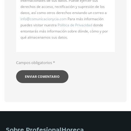
internacionales de sus datos. Puede ejercer sus
derechos de acceso, rectificación y supresión de los
datos, así como otros derechos enviando un correo a
info@
comunicacionycia.com
Para más información
puedes visitar nuestra
Política de Privacidad
donde
entontarás más información sobre dónde, cómo y por
qué almacenamos sus datos.
Campos obligatorios
*
Sobre ProfesionalHoreca