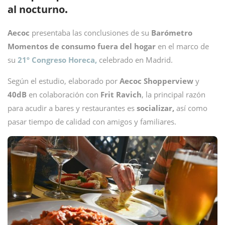
al nocturno
.
Aecoc
presentaba las conclusiones de su
Barómetro
Momentos de consumo fuera del hogar
en el marco de
su
21º Congreso Horeca,
celebrado en Madrid.
Según el estudio, elaborado por
Aecoc Shopperview
y
40dB
en colaboración con
Frit Ravich
, la principal razón
para acudir a bares y restaurantes es
socializar,
así como
pasar tiempo de calidad con amigos y familiares.