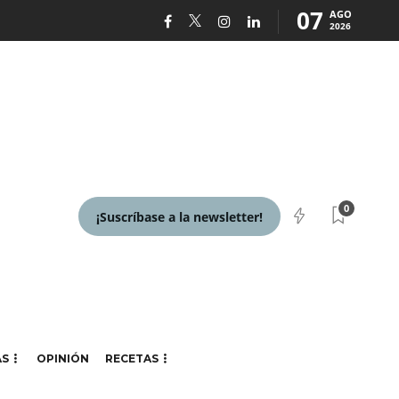
07
AGO
2026
0
¡Suscríbase a la newsletter!
AS
OPINIÓN
RECETAS