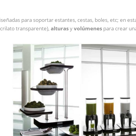
eñadas para soportar estantes, cestas, boles, etc; en es
rilato transparente),
alturas
y
volúmenes
para crear una