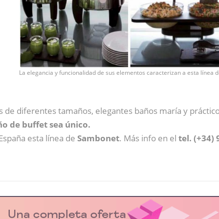
La elegancia y funcionalidad de sus elementos caracterizan a esta línea 
les de diferentes tamaños, elegantes baños maría y prácti
ño de buffet sea único.
España esta línea de
Sambonet
. Más info en el
tel. (+34)