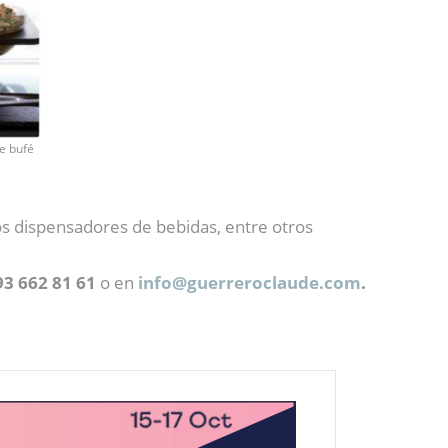
de bufé
cos dispensadores de bebidas, entre otros
 93 662 81 61
o en
info@
guerreroclaude.com
.