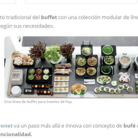
o tradicional del
buffet
con una colección modular de lín
según sus necesidades.
Una línea de buffet para hoteles de hoy
onet
va un paso más allá e innova con concepto de
bufé
uncionalidad.