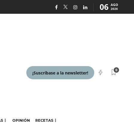
06
AGO
2026
0
¡Suscríbase a la newsletter!
AS
OPINIÓN
RECETAS