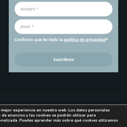
Confirmo que he leído la
política de privacidad
*
a mejor experiencia en nuestra web. Los datos personales
QUIÉNES SOMOS
PUBLICIDAD
AVISO LEGAL
POLÍT
n de anuncios y las cookies se podrán utilizar para
onalizada. Puedes aprender más sobre qué cookies utilizamos