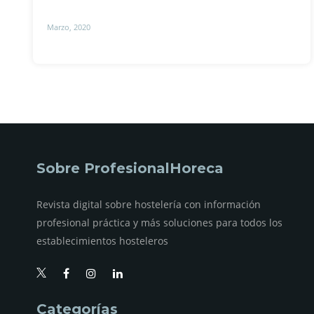
Marzo, 2020
Sobre ProfesionalHoreca
Revista digital sobre hostelería con información
profesional práctica y más soluciones para todos los
establecimientos hosteleros
Categorías