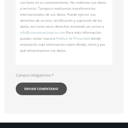
con base en tu consentimiento. No cedemos sus datos
a terceros. Tampoco realizamos transferencias
internacionales de sus datos. Puede ejercer sus
derechos de acceso, rectificación y supresión de los
datos, así como otros derechos enviando un correo a
info@
comunicacionycia.com
Para más información
puedes visitar nuestra
Política de Privacidad
donde
entontarás más información sobre dónde, cómo y por
qué almacenamos sus datos.
Campos obligatorios
*