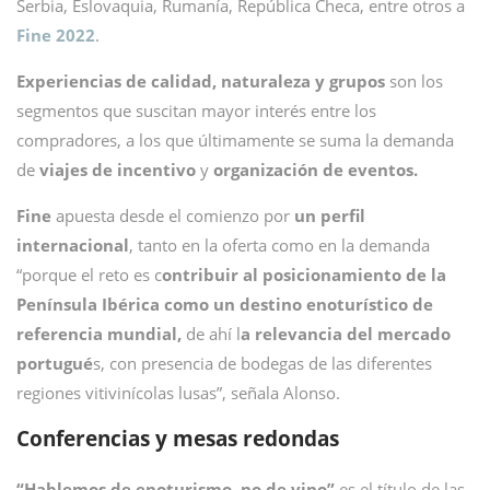
Serbia, Eslovaquia, Rumanía, República Checa, entre otros a
Fine 2022
.
Experiencias de calidad, naturaleza y grupos
son los
segmentos que suscitan mayor interés entre los
compradores, a los que últimamente se suma la demanda
de
viajes de incentivo
y
organización de eventos.
Fine
apuesta desde el comienzo por
un perfil
internacional
, tanto en la oferta como en la demanda
“porque el reto es c
ontribuir al posicionamiento de la
Península Ibérica como un destino enoturístico de
referencia mundial,
de ahí l
a relevancia del mercado
portugué
s, con presencia de bodegas de las diferentes
regiones vitivinícolas lusas”, señala Alonso.
Conferencias y mesas redondas
“Hablemos de enoturismo, no de vino”
es el título de las