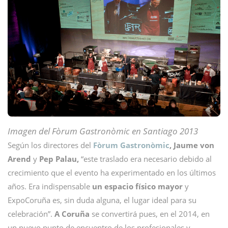
Imagen del Fòrum Gastronòmic en Santiago 2013
Según los directores del
Fòrum Gastronòmic
,
Jaume von
Arend
y
Pep Palau,
“este traslado era necesario debido al
crecimiento que el evento ha experimentado en los últimos
años. Era indispensable
un espacio físico mayor
y
ExpoCoruña es, sin duda alguna, el lugar ideal para su
celebración”.
A Coruña
se convertirá pues, en el 2014, en
un nuevo punto de encuentro de los profesionales y