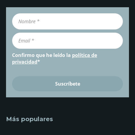
Confirmo que he leído la
política de
privacidad
*
Más populares