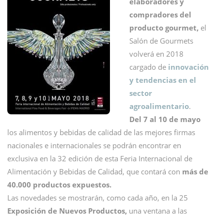
elaboradores y
compradores del
producto gourmet,
el
Salón de Gourmets
volverá en 2018
cargado de
innovación
y tendencias en el
sector
agroalimentario
.
Del 7 al 10 de mayo
los alimentos y bebidas de calidad de las mejores firmas
nacionales e internacionales se podrán encontrar en
exclusiva en la 32 edición de esta Feria Internacional de
Alimentación y Bebidas de Calidad, que contará con
más de
40.000 productos expuestos.
Las novedades se mostrarán, como cada año, en la 25
Exposición de Nuevos Productos,
una ventana a las