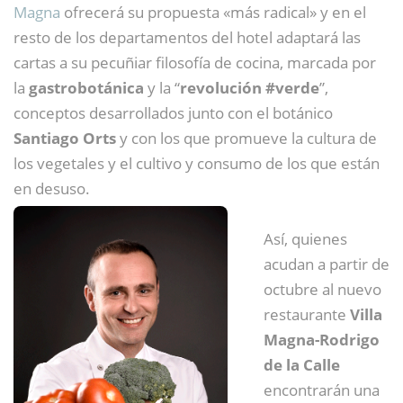
Magna
ofrecerá su propuesta «más radical» y en el
resto de los departamentos del hotel adaptará las
cartas a su pecuñiar filosofía de cocina, marcada por
la
gastrobotánica
y la “
revolución #verde
”,
conceptos desarrollados junto con el botánico
Santiago Orts
y con los que promueve la cultura de
los vegetales y el cultivo y consumo de los que están
en desuso.
Así, quienes
acudan a partir de
octubre al nuevo
restaurante
Villa
Magna-Rodrigo
de la Calle
encontrarán una