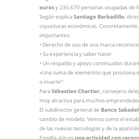
euros
y 235.670 personas ocupadas de for
Según explica
Santiago Barbadillo
, dire
coyunturas económicas. Concretamente, 
importantes:
• Derecho de uso de una marca reconocid
• Su experiencia y saber hacer
• Un respaldo y apoyo continuados durant
«Una suma de elementos que posiciona e
o invertir”.
Para
Sébastien Chartier,
consejero del
muy atractiva para muchos emprendedores
El subdirector general de
Banco Sabadel
cambio de modelo. Vemos como el establ
de las nuevas tecnologías y de la aparic
España aún es
una actividad con recorr