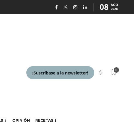
08
AGO
2026
0
¡Suscríbase a la newsletter!
AS
OPINIÓN
RECETAS