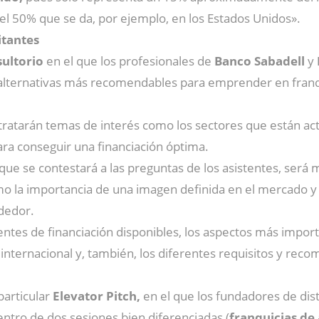
l 50% que se da, por ejemplo, en los Estados Unidos».
itantes
ultorio
en el que los profesionales de
Banco Sabadell
y
alternativas más recomendables para emprender en franqui
 tratarán temas de interés como los sectores que están ac
ra conseguir una financiación óptima.
 que se contestará a las preguntas de los asistentes, será m
omo la importancia de una imagen definida en el mercado y
ndedor.
entes de financiación disponibles, los aspectos más importa
l internacional y, también, los diferentes requisitos y rec
particular
Elevator Pitch,
en el que los fundadores de dist
ntro de dos sesiones bien diferenciadas (
franquicias de 