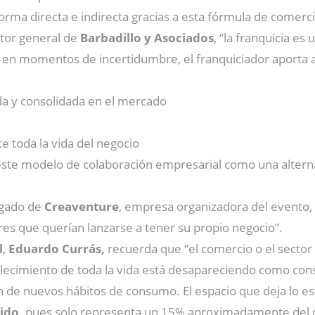
ma directa e indirecta gracias a esta fórmula de comerci
ctor general de
Barbadillo y Asociados
, “la franquicia es
en momentos de incertidumbre, el franquiciador aporta 
a y consolidada en el mercado
e toda la vida del negocio
ste modelo de colaboración empresarial como una alterna
egado de
Creaventure
, empresa organizadora del evento, 
 que querían lanzarse a tener su propio negocio”.
l
,
Eduardo Currás,
recuerda que “el comercio o el sector 
ecimiento de toda la vida está desapareciendo como con
ión de nuevos hábitos de consumo. El espacio que deja lo 
ido,
pues solo representa un 15% aproximadamente del neg