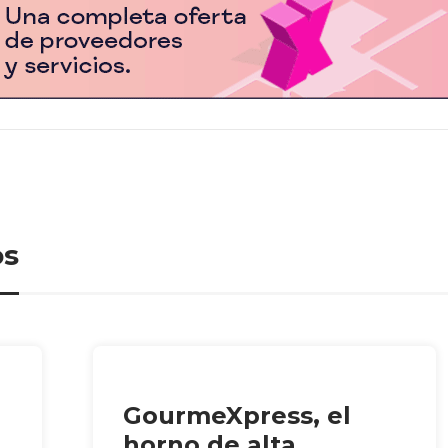
os
GourmeXpress, el
horno de alta