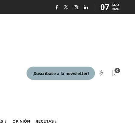
07
AGO
2026
0
¡Suscríbase a la newsletter!
AS
OPINIÓN
RECETAS