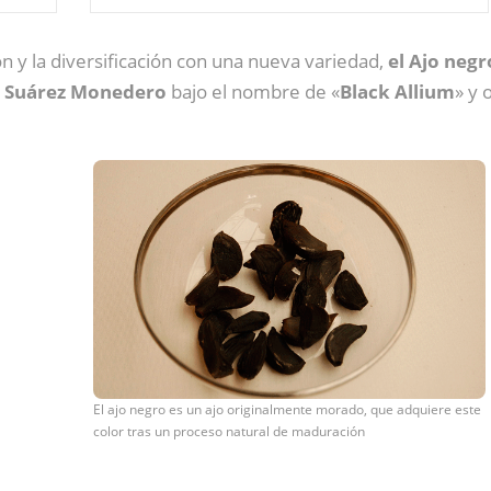
ón y la diversificación con una nueva variedad,
el Ajo neg
. Suárez Monedero
bajo el nombre de «
Black Allium
» y 
El ajo negro es un ajo originalmente morado, que adquiere este
color tras un proceso natural de maduración