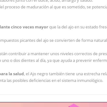
 sabores junto con el dulce, ácido, amargo y salado.
 del proceso de maduración al que es sometido, se potenci
idante cinco veces mayor
que la del ajo en su estado fres
ompuestos picantes del ajo se convierten de forma natur
stán contribuir a mantener unos niveles correctos de presió
uno o dos dientes al día, ya que ayuda a prevenir enferme
ara la salud
, el Ajo negro también tiene una estrecha re
a las posibles deficiencias en el sistema inmunológico.