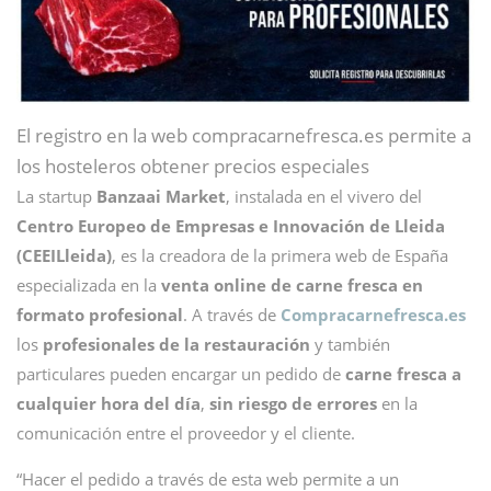
El registro en la web compracarnefresca.es permite a
los hosteleros obtener precios especiales
La
startup
Banzaai Market
, instalada en el vivero del
Centro Europeo de Empresas e Innovación de Lleida
(CEEILleida)
, es la creadora de la primera web de España
especializada en la
venta online de carne fresca en
formato profesional
. A través de
Compracarnefresca.es
los
profesionales de la restauración
y también
particulares pueden encargar un pedido de
carne fresca a
cualquier hora del día
,
sin riesgo de errores
en la
comunicación entre el proveedor y el cliente.
“Hacer el pedido a través de esta web permite a un