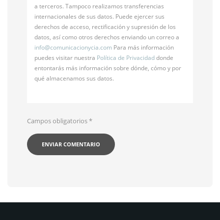
a terceros. Tampoco realizamos transferencias
internacionales de sus datos. Puede ejercer sus
derechos de acceso, rectificación y supresión de los
datos, así como otros derechos enviando un correo a
info@
comunicacionycia.com
Para más información
puedes visitar nuestra
Política de Privacidad
donde
entontarás más información sobre dónde, cómo y por
qué almacenamos sus datos.
Campos obligatorios
*