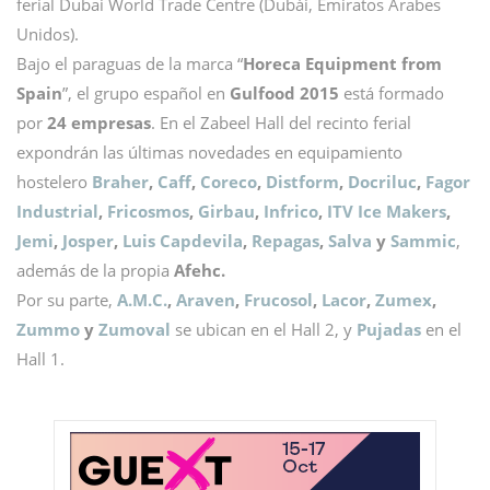
ferial Dubai World Trade Centre (Dubái, Emiratos Árabes
Unidos).
Bajo el paraguas de la marca “
Horeca Equipment from
Spain
”, el grupo español en
Gulfood 2015
está formado
por
24 empresas
. En el Zabeel Hall del recinto ferial
expondrán las últimas novedades en equipamiento
hostelero
Braher
,
Caff
,
Coreco
,
Distform
,
Docriluc
,
Fagor
Industrial
,
Fricosmos
,
Girbau
,
Infrico
,
ITV Ice Makers
,
Jemi
,
Josper
,
Luis Capdevila
,
Repagas
,
Salva
y
Sammic
,
además de la propia
Afehc.
Por su parte,
A.M.C.
,
Araven
,
Frucosol
,
Lacor
,
Zumex
,
Zummo
y
Zumoval
se ubican en el Hall 2, y
Pujadas
en el
Hall 1.