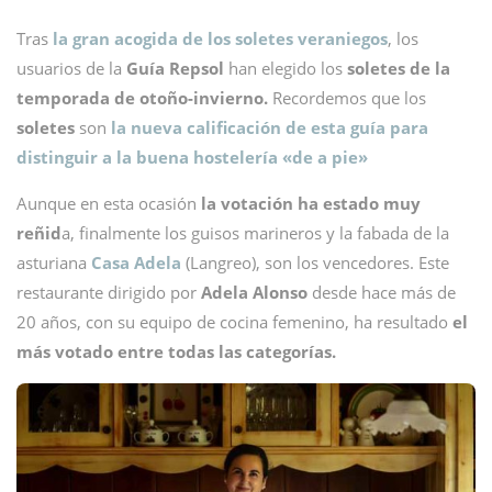
Tras
la gran acogida de los soletes veraniegos
, los
usuarios de la
Guía Repsol
han elegido los
soletes de la
temporada de otoño-invierno.
Recordemos que los
soletes
son
la nueva calificación de esta guía para
distinguir a la buena hostelería «de a pie»
Aunque en esta ocasión
la votación ha estado muy
reñid
a, finalmente los guisos marineros y la fabada de la
asturiana
Casa Adela
(Langreo), son los vencedores. Este
restaurante dirigido por
Adela Alonso
desde hace más de
20 años, con su equipo de cocina femenino, ha resultado
el
más votado entre todas las categorías.