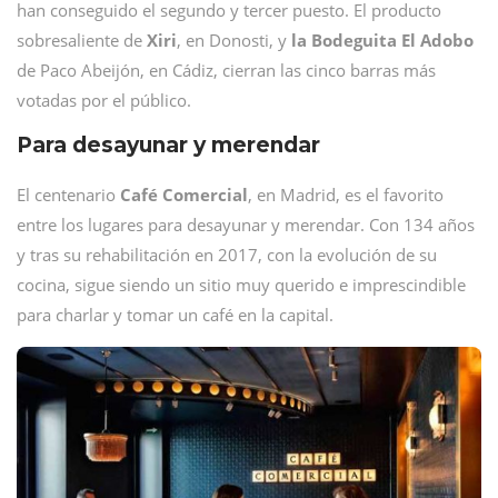
han conseguido el segundo y tercer puesto. El producto
sobresaliente de
Xiri
, en Donosti, y
la Bodeguita El Adobo
de Paco Abeijón, en Cádiz, cierran las cinco barras más
votadas por el público.
Para desayunar y merendar
El centenario
Café Comercial
, en Madrid, es el favorito
entre los lugares para desayunar y merendar. Con 134 años
y tras su rehabilitación en 2017, con la evolución de su
cocina, sigue siendo un sitio muy querido e imprescindible
para charlar y tomar un café en la capital.