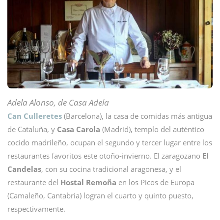
Adela Alonso, de Casa Adela
Can Culleretes
(Barcelona), la casa de comidas más antigua
de Cataluña, y
Casa Carola
(Madrid), templo del auténtico
cocido madrileño, ocupan el segundo y tercer lugar entre los
restaurantes favoritos este otoño-invierno. El zaragozano
El
Candelas
, con su cocina tradicional aragonesa, y el
restaurante del
Hostal Remoña
en los Picos de Europa
(Camaleño, Cantabria) logran el cuarto y quinto puesto,
respectivamente.