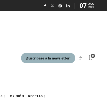
07
AGO
2026
0
¡Suscríbase a la newsletter!
AS
OPINIÓN
RECETAS