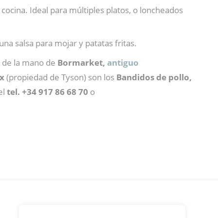
 cocina. Ideal para múltiples platos, o loncheados
una salsa para mojar y patatas fritas.
a de la mano de
Bormarket,
antiguo
x
(propiedad de Tyson) son los
Bandidos de pollo,
el
tel. +34 917 86 68 70
o