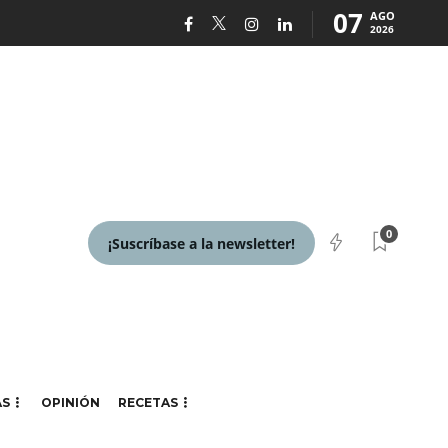
07
AGO
2026
0
¡Suscríbase a la newsletter!
AS
OPINIÓN
RECETAS