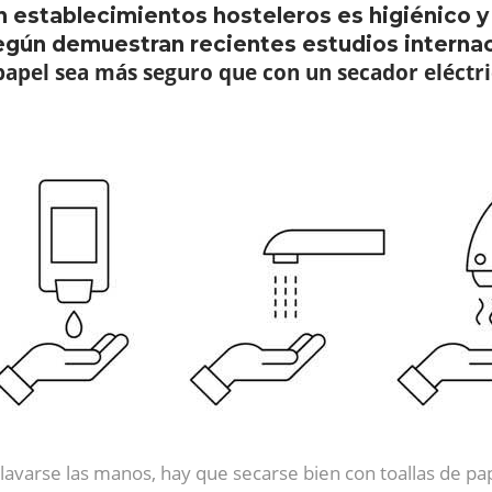
n establecimientos hosteleros es higiénico y
según demuestran recientes estudios internac
papel sea más seguro que con un secador eléctri
 lavarse las manos, hay que secarse bien con toallas de pa