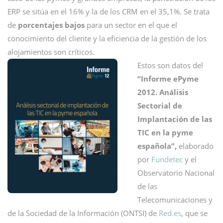
ERP se sitúa en el 16% y la de los CRM en el 35,1%. Se trata
de
porcentajes bajos
para un sector en el que el
conocimiento del cliente y la eficiencia de la gestión de los
alojamientos son críticos.
Estos son datos del
“Informe ePyme
2012. Análisis
Sectorial de
Implantación de las
TIC en la pyme
española”,
elaborado
por
Fundetec
y el
Observatorio Nacional
de las
Telecomunicaciones y
de la Sociedad de la Información (ONTSI) de
Red.es
, que se