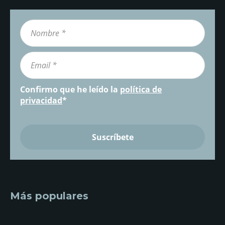
Confirmo que he leído la
política de
privacidad
*
Más populares