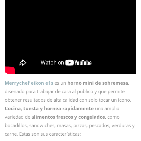
Merrychef eikon e1s
es un
horno mini de sobremesa
,
diseñado para trabajar de cara al público y que permite
obtener resultados de alta calidad con solo tocar un icono.
Cocina, tuesta y hornea rápidamente
una amplia
variedad de a
limentos frescos y congelados,
como
bocadillos, sándwiches, masas, pizzas, pescados, verduras y
carne. Estas son sus características: