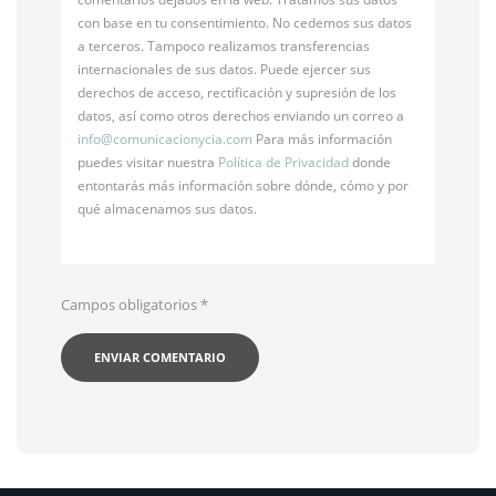
con base en tu consentimiento. No cedemos sus datos
a terceros. Tampoco realizamos transferencias
internacionales de sus datos. Puede ejercer sus
derechos de acceso, rectificación y supresión de los
datos, así como otros derechos enviando un correo a
info@
comunicacionycia.com
Para más información
puedes visitar nuestra
Política de Privacidad
donde
entontarás más información sobre dónde, cómo y por
qué almacenamos sus datos.
Campos obligatorios
*