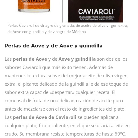
Perlas Caviaroli de vinagre de granada, de aceite de oliva virgen extra,
de Aove con guindilla y de vinagre de Módena
Perlas de Aove y de Aove y guindilla
Las
perlas de Aove
y de
Aove y guindilla
son dos de los
sabores Caviaroli que más éxito tienen. Además de
mantener la textura suave del mejor aceite de oliva virgen
extra, el picante delicado de la guindilla le da ese toque de
sabor extra capaz de «despertar» cualquier receta. El
comensal disfruta de una delicada ración de aceite puro
antes de mezclarse con el resto de ingredientes del plato.
Las
perlas de Aove de Caviaroli
se pueden aplicar a
cualquier plato, frío o caliente, en el que se usaría aceite en
crudo. Su membrana resiste temperaturas de hasta 60ºC,