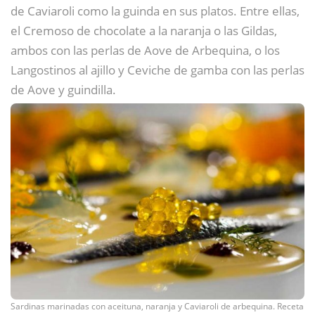
de Caviaroli como la guinda en sus platos. Entre ellas,
el Cremoso de chocolate a la naranja o las Gildas,
ambos con las perlas de Aove de Arbequina, o los
Langostinos al ajillo y Ceviche de gamba con las perlas
de Aove y guindilla.
Sardinas marinadas con aceituna, naranja y Caviaroli de arbequina. Receta